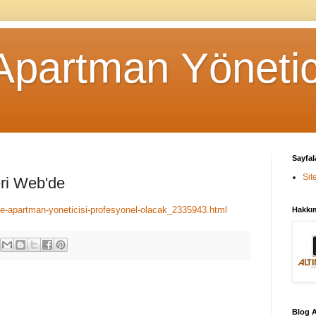
Apartman Yönetici
Sayfal
Sit
ri Web'de
ve-apartman-yoneticisi-profesyonel-olacak_2335943.html
Hakkı
Blog A