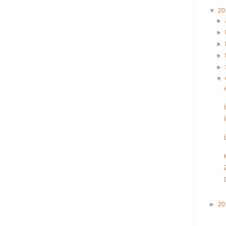
▼
20
►
►
►
►
►
▼
►
20