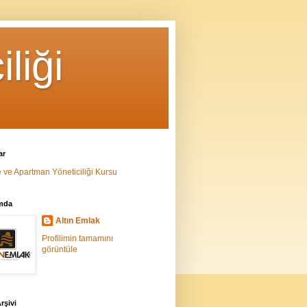
liği
ar
e ve Apartman Yöneticiliği Kursu
mda
Altın Emlak
Profilimin tamamını
görüntüle
rşivi