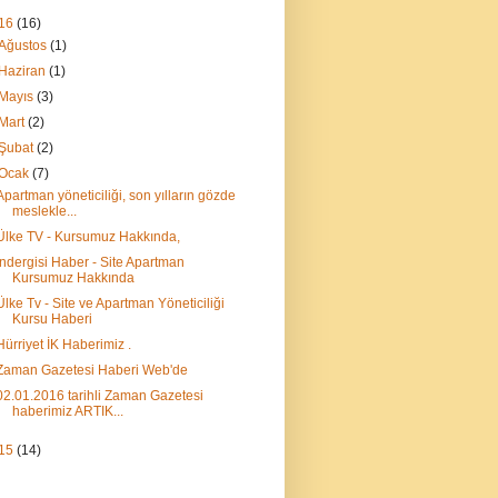
16
(16)
Ağustos
(1)
Haziran
(1)
Mayıs
(3)
Mart
(2)
Şubat
(2)
Ocak
(7)
Apartman yöneticiliği, son yılların gözde
meslekle...
Ülke TV - Kursumuz Hakkında,
İndergisi Haber - Site Apartman
Kursumuz Hakkında
Ülke Tv - Site ve Apartman Yöneticiliği
Kursu Haberi
Hürriyet İK Haberimiz .
Zaman Gazetesi Haberi Web'de
02.01.2016 tarihli Zaman Gazetesi
haberimiz ARTIK...
15
(14)