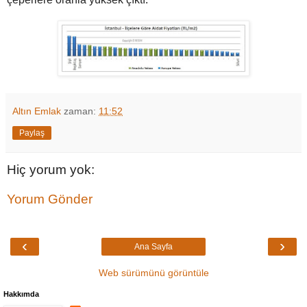
Altın Emlak
zaman:
11:52
Paylaş
Hiç yorum yok:
Yorum Gönder
‹
›
Ana Sayfa
Web sürümünü görüntüle
Hakkımda